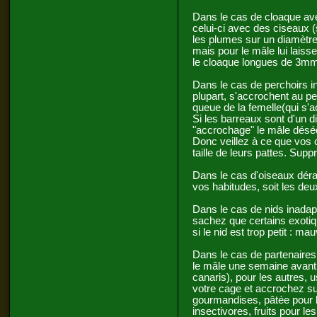
Dans le cas de cloaque ave
celui-ci avec des ciseaux (
les plumes sur un diamètre
mais pour le mâle lui laisse
le cloaque longues de 3mm
Dans le cas de perchoirs i
plupart, s'accrochent au pe
queue de la femelle(qui s'ac
Si les barreaux sont d'un 
"accrochage" le mâle déséq
Donc veillez à ce que vos 
taille de leurs pattes. Supp
Dans le cas d'oiseaux déra
vos habitudes, soit les deux
Dans le cas de nids inadap
sachez que certains exotiqu
si le nid est trop petit : ma
Dans le cas de partenaires
le mâle une semaine avant 
canaris), pour les autres, 
votre cage et accrochez su
gourmandises, pâtée pour l
insectivores, fruits pour le