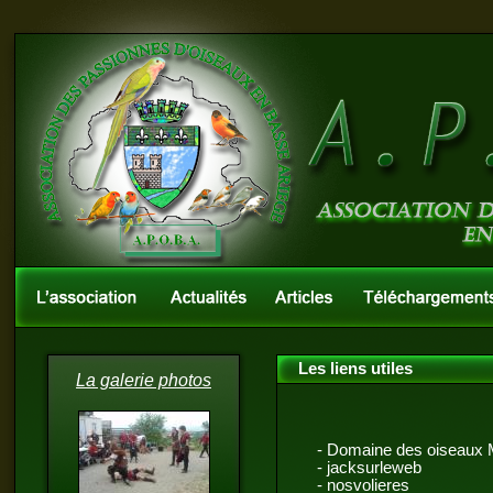
Les liens utiles
La galerie photos
-
Domaine des oiseau
-
jacksurleweb
-
nosvolieres