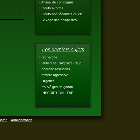
- Animal de compagnie
- Oeufs avortés
- Oeufs non fécondés ou cla...
- Sexage des calopsittes
Les derniers sujets
- recherche
- Reherche Calopsitte (de p...
- cherche roseicollis
- femelle agressive
- Urgence
- trouvé gris de gabon
- INSCRIPTION I-FAP
-
aster
Administration