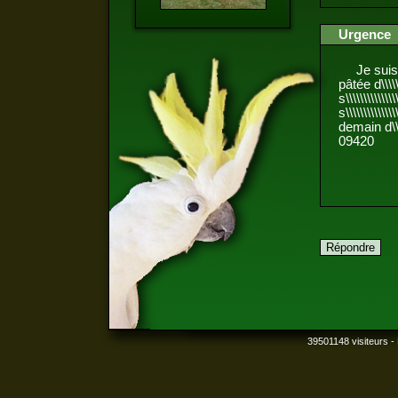
Urgence
Je suis à la 
pâtée d\\\\\\
s\\\\\\\\\\\\
s\\\\\\\\\\\\
demain d\\\\\
09420
39501148 visiteurs - 