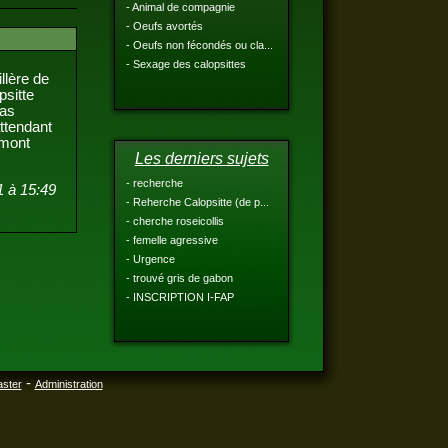
- Animal de compagnie
- Oeufs avortés
- Oeufs non fécondés ou cla...
- Sexage des calopsittes
uillère de
opsitte
 pas
n attendant
Rimont
Les derniers sujets
- recherche
1 à 15:49
- Reherche Calopsitte (de p...
- cherche roseicollis
- femelle agressive
- Urgence
- trouvé gris de gabon
- INSCRIPTION I-FAP
-
aster
Administration