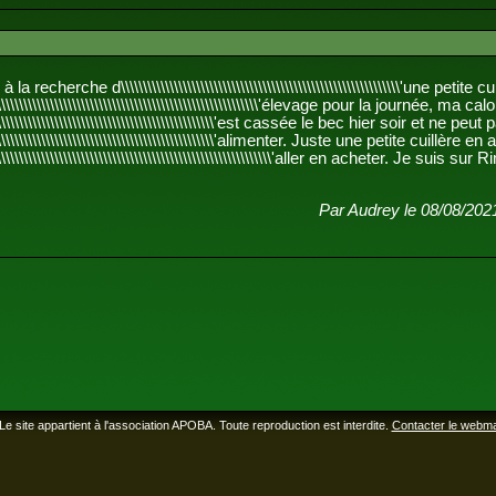
recherche d\\\\\\\\\\\\\\\\\\\\\\\\\\\\\\\\\\\\\\\\\\\\\\\\\\\\\\\\\\\\\\\'une petite c
\\\\\\\\\\\\\\\\\\\\\\\\\\\\\\\\\\\\\\\\\\\\\\\\\\\\\\\\\'élevage pour la journée, ma cal
\\\\\\\\\\\\\\\\\\\\\\\\\\\\\\\\\\\\\\\\\\\\\\\\\\\'est cassée le bec hier soir et ne peut
\\\\\\\\\\\\\\\\\\\\\\\\\\\\\\\\\\\\\\\\\\\\\\\\\\\'alimenter. Juste une petite cuillère e
\\\\\\\\\\\\\\\\\\\\\\\\\\\\\\\\\\\\\\\\\\\\\\\\\\\\\\\\\\'aller en acheter. Je suis sur 
Par Audrey le 08/08/202
Le site appartient à l'association APOBA. Toute reproduction est interdite.
Contacter le webm