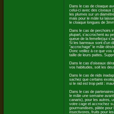
Dans le cas de cloaque ave
celui-ci avec des ciseaux (
les plumes sur un diamètre
mais pour le mâle lui laisse
le cloaque longues de 3mm
Dans le cas de perchoirs i
plupart, s'accrochent au pe
queue de la femelle(qui s'ac
Si les barreaux sont d'un 
"accrochage" le mâle déséq
Donc veillez à ce que vos 
taille de leurs pattes. Supp
Dans le cas d'oiseaux déra
vos habitudes, soit les deux
Dans le cas de nids inadap
sachez que certains exotiqu
si le nid est trop petit : ma
Dans le cas de partenaires
le mâle une semaine avant 
canaris), pour les autres, 
votre cage et accrochez su
gourmandises, pâtée pour l
insectivores, fruits pour le