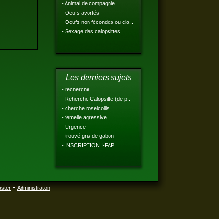
- Animal de compagnie
- Oeufs avortés
- Oeufs non fécondés ou cla...
- Sexage des calopsittes
Les derniers sujets
- recherche
- Reherche Calopsitte (de p...
- cherche roseicollis
- femelle agressive
- Urgence
- trouvé gris de gabon
- INSCRIPTION I-FAP
-
aster
Administration