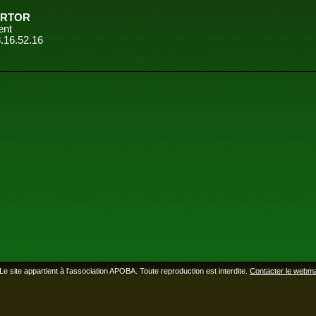
SARTOR
ent
8.16.52.16
Le site appartient à l'association APOBA. Toute reproduction est interdite.
Contacter le webm