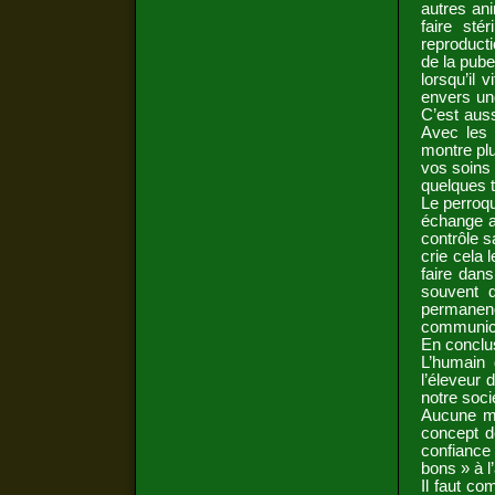
autres an
faire sté
reproducti
de la pube
lorsqu’il
envers un
C’est aus
Avec les 
montre pl
vos soins
quelques 
Le perroque
échange a
contrôle s
crie cela 
faire dan
souvent 
permanen
communicat
En conclu
L’humain 
l’éleveur
notre soci
Aucune mé
concept d
confiance
bons » à l
Il faut co