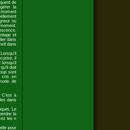
équent de
 gérer la
au moment
uellement
igneur ou
u moment.
lescence.
antage et
lier dans
nsif dans
 Lorsqu’il
urise, il
lorsqu’il
u’il doit
coup sont
 cris en
 mode de
 C’est à
les dans
quet. Le
perdre la
cez les «
elle pour