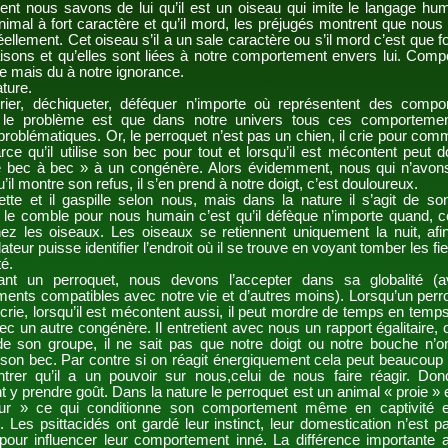
ent nous savons de lui qu’il est un oiseau qui imite le langage hu
nimal à fort caractère et qu’il mord, les préjugés montrent que nous
 réellement. Cet oiseau s’il a un sale caractère ou s’il mord c’est que 
raisons et qu’elles sont liées à notre comportement envers lui. Com
re mais du à notre ignorance.
ture.
rier, déchiqueter, déféquer n’importe où représentent des compo
 le problème est que dans notre univers tous ces comporteme
roblématiques. Or, le perroquet n’est pas un chien, il crie pour com
rce qu’il utilise son bec pour tout et lorsqu’il est mécontent peut 
 bec à bec » à un congénère. Alors évidemment, nous qui n’avon
u’il montre son refus, il s’en prend à notre doigt, c’est douloureux.
ette et il gaspille selon nous, mais dans la nature il s’agit de son
, le comble pour nous humain c’est qu’il défèque n’importe quand, c
ez les oiseaux. Les oiseaux se retiennent uniquement la nuit, afin
ateur puisse identifier l’endroit où il se trouve en voyant tomber les fi
té.
ant un perroquet, nous devons l’accepter dans sa globalité (
ents compatibles avec notre vie et d’autres moins). Lorsqu’un perr
l crie, lorsqu’il est mécontent aussi, il peut mordre de temps en te
 avec un autre congénère. Il entretient avec nous un rapport égalitaire,
 son groupe, il ne sait pas que notre doigt ou notre bouche n’on
 son bec. Par contre si on réagit énergiquement cela peut beaucoup
ntrer qu’il a un pouvoir sur nous,celui de nous faire réagir. Don
 y prendre goût. Dans la nature le perroquet est un animal « proie » 
eur » ce qui conditionne son comportement même en captivité
. Les psittacidés ont gardé leur instinct, leur domestication n’est 
pour influencer leur comportement inné. La différence importante