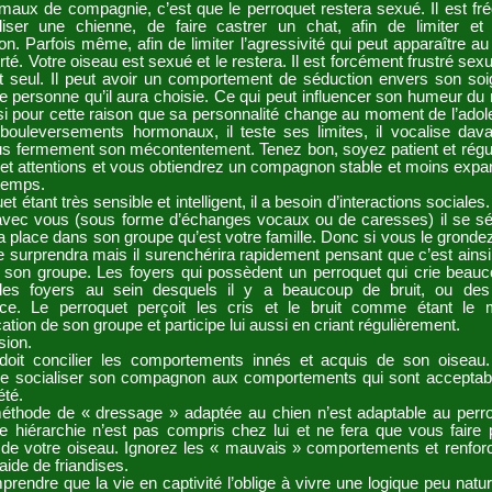
imaux de compagnie, c’est que le perroquet restera sexué. Il est fr
riliser une chienne, de faire castrer un chat, afin de limiter et
on. Parfois même, afin de limiter l’agressivité qui peut apparaître 
rté. Votre oiseau est sexué et le restera. Il est forcément frustré sex
 vit seul. Il peut avoir un comportement de séduction envers son so
e personne qu’il aura choisie. Ce qui peut influencer son humeur d
si pour cette raison que sa personnalité change au moment de l’ado
bouleversements hormonaux, il teste ses limites, il vocalise dav
us fermement son mécontentement. Tenez bon, soyez patient et régu
 et attentions et vous obtiendrez un compagnon stable et moins expa
temps.
t étant très sensible et intelligent, il a besoin d’interactions sociales.
vec vous (sous forme d’échanges vocaux ou de caresses) il se séc
a place dans son groupe qu’est votre famille. Donc si vous le grondez 
le surprendra mais il surenchérira rapidement pensant que c’est ainsi q
s son groupe. Les foyers qui possèdent un perroquet qui crie beau
des foyers au sein desquels il y a beaucoup de bruit, ou des
ce. Le perroquet perçoit les cris et le bruit comme étant le
ion de son groupe et participe lui aussi en criant régulièrement.
sion.
doit concilier les comportements innés et acquis de son oiseau.
 de socialiser son compagnon aux comportements qui sont acceptab
été.
thode de « dressage » adaptée au chien n’est adaptable au perro
e hiérarchie n’est pas compris chez lui et ne fera que vous faire 
 de votre oiseau. Ignorez les « mauvais » comportements et renfor
’aide de friandises.
mprendre que la vie en captivité l’oblige à vivre une logique peu natur