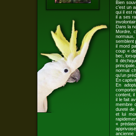
Bien souv
c’est un a
qui il est
il a ses 
involontai
Dans la na
Mordre, c
normaux,
semblent p
il mord pa
coup « de
bec, lorsq
Il déchiqu
principale
normal ch
qu’un préd
En captivi
En adopt
comportem
content, i
il le fait
membre de
dureté de
et lui mo
rapidement
« prédat
apprivoisé
ancienne 