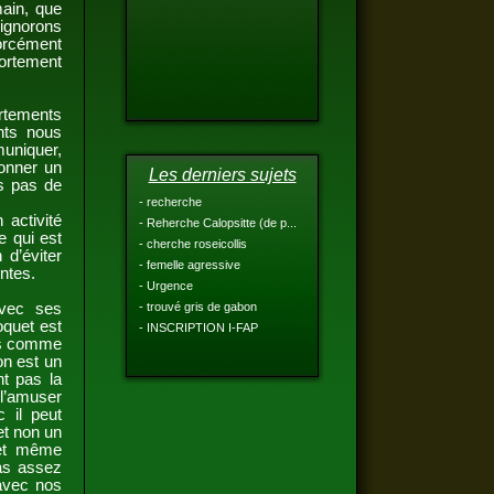
main, que
 ignorons
forcément
portement
rtements
nts nous
muniquer,
donner un
Les derniers sujets
s pas de
- recherche
 activité
- Reherche Calopsitte (de p...
e qui est
- cherche roseicollis
 d’éviter
- femelle agressive
entes.
- Urgence
avec ses
- trouvé gris de gabon
oquet est
- INSCRIPTION I-FAP
mps comme
 on est un
t pas la
 l’amuser
c il peut
et non un
 et même
pas assez
 avec nos