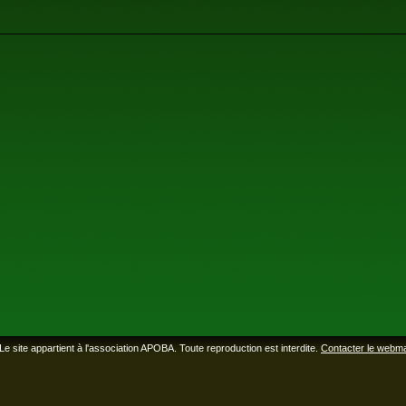
Le site appartient à l'association APOBA. Toute reproduction est interdite.
Contacter le webm