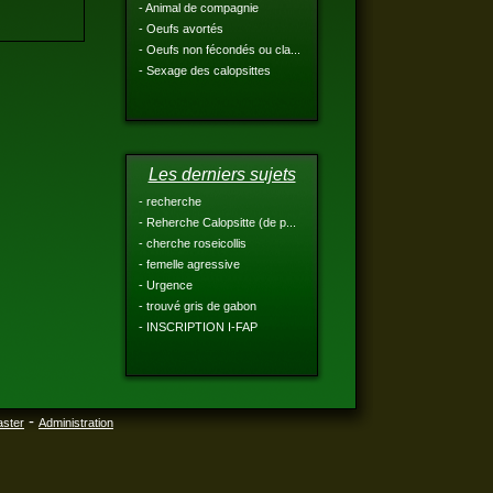
- Animal de compagnie
- Oeufs avortés
- Oeufs non fécondés ou cla...
- Sexage des calopsittes
Les derniers sujets
- recherche
- Reherche Calopsitte (de p...
- cherche roseicollis
- femelle agressive
- Urgence
- trouvé gris de gabon
- INSCRIPTION I-FAP
-
aster
Administration