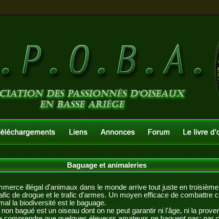
Baguage et animaleries
ce illégal d'animaux dans le monde arrive tout juste en troisième 
rafic de drogue et le trafic d'armes. Un moyen efficace de combattre c
mal la biodiversité est le baguage.
non bagué est un oiseau dont on ne peut garantir ni l'âge, ni la proven
de comprendre que quelques éleveurs amateurs ne baguent pas; par co