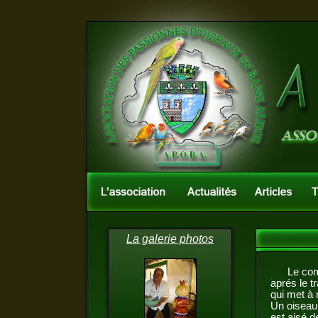
La galerie photos
Le commer
aprés le t
qui met à 
Un oiseau 
est aisé 