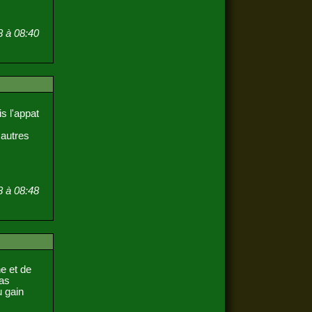
8 à 08:40
is l'appat
 autres
8 à 08:48
e et de
pas
u gain