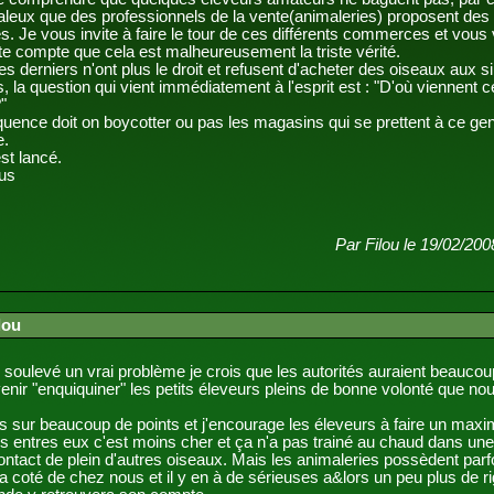
aleux que des professionnels de la vente(animaleries) proposent des
. Je vous invite à faire le tour de ces différents commerces et vous
te compte que cela est malheureusement la triste vérité.
s derniers n'ont plus le droit et refusent d'acheter des oiseaux aux 
rs, la question qui vient immédiatement à l'esprit est : "D'où viennent 
"
uence doit on boycotter ou pas les magasins qui se prettent à ce ge
.
st lancé.
ous
Par Filou le 19/02/200
lou
 soulevé un vrai problème je crois que les autorités auraient beaucoup
enir "enquiquiner" les petits éleveurs pleins de bonne volonté que no
ins sur beaucoup de points et j'encourage les éleveurs à faire un ma
 entres eux c'est moins cher et ça n'a pas trainé au chaud dans une 
ntact de plein d'autres oiseaux. Mais les animaleries possèdent parfo
 a coté de chez nous et il y en à de sérieuses a&lors un peu plus de r