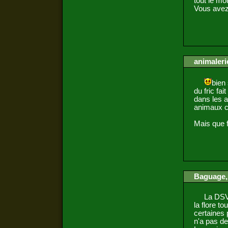
tout le m
Vous avez 
animaleri
bien 
du fric fait
dans les a
animaux c'
Mais que f
Baguage, 
La DSV co
la flore t
certaines 
n'a pas de 