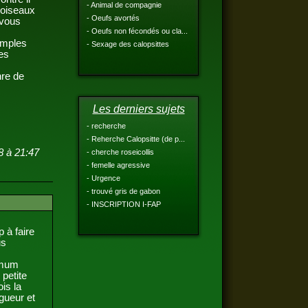
- Animal de compagnie
 oiseaux
- Oeufs avortés
 vous
- Oeufs non fécondés ou cla...
simples
- Sexage des calopsittes
ces
nre de
Les derniers sujets
- recherche
- Reherche Calopsitte (de p...
8 à 21:47
- cherche roseicollis
- femelle agressive
- Urgence
- trouvé gris de gabon
- INSCRIPTION I-FAP
 à faire
us
ximum
petite
is la
igueur et