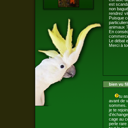
est scand
non bagués
rendrez vi
Puisque ce
particulie
animaux ?
En conséq
commerce
Le débat e
Merci à t
bien vu fi
tu as
avant de v
sommes.
je te rejo
d'échanges
cage au co
perle rare