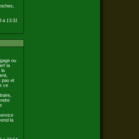
proches,
8 à 13:31
s
bagage ou
r! la
 la
lent,
s pas et
ns ce
raire,
vendre
e
service
vend la