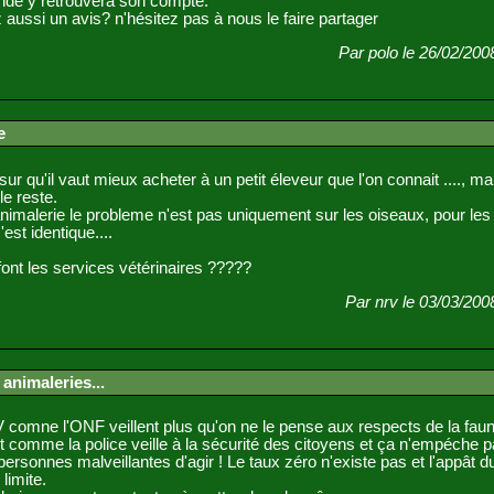
onde y retrouvera son compte.
aussi un avis? n'hésitez pas à nous le faire partager
Par polo le 26/02/200
e
sur qu'il vaut mieux acheter à un petit éleveur que l'on connait ...., ma
 le reste.
nimalerie le probleme n'est pas uniquement sur les oiseaux, pour les
est identique....
ont les services vétérinaires ?????
Par nrv le 03/03/200
animaleries...
mne l'ONF veillent plus qu'on ne le pense aux respects de la faun
out comme la police veille à la sécurité des citoyens et ça n'empéche 
personnes malveillantes d'agir ! Le taux zéro n'existe pas et l'appât d
limite.