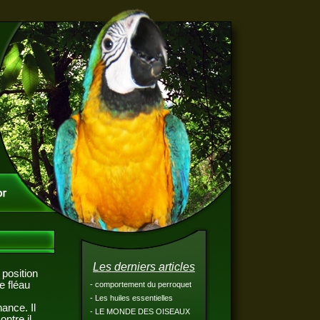
Les derniers articles
position
e fléau
- comportement du perroquet
- Les huiles essentielles
ance. Il
- LE MONDE DES OISEAUX
ntre il