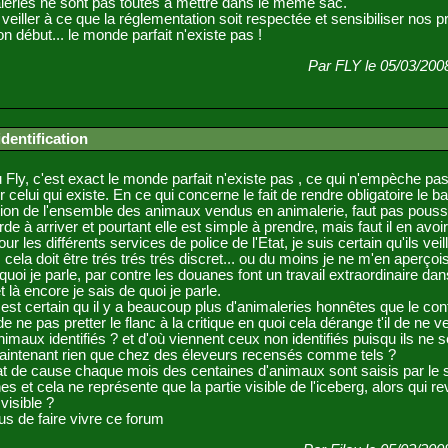
leries ne sont pas toutes à mettre dans le même sac.
veiller à ce que la réglementation soit respectée et sensibiliser nos 
on début... le monde parfait n'existe pas !
Par FLY le 05/03/200
identification
ly, c'est exact le monde parfait n'existe pas , ce qui n'empèche pa
r celui qui existe. En ce qui concerne le fait de rendre obligatoire le 
cation de l'ensemble des animaux vendus en animalerie, faut pas pousse
de à arriver et pourtant elle est simple à prendre, mais faut il en avoir
ur les différents services de police de l'Etat, je suis certain qu'ils veil
 cela doit être trés trés trés discret... ou du moins je ne m'en aperçoi
 quoi je parle, par contre les douanes font un travail extraordinaire da
 là encore je sais de quoi je parle.
l est certain qu il y a beaucoup plus d'animaleries honnêtes que le cont
de ne pas pretter le flanc à la critique en quoi cela dérange t'il de ne 
imaux identifiés ? et d'où viennent ceux non identifiés puisqu ils ne s
aintenant rien que chez des éleveurs recensés comme tels ?
at de cause chaque mois des centaines d'animaux sont saisis par le 
s et cela ne représente que la partie visible de l'iceberg, alors qui re
visible ?
us de faire vivre ce forum