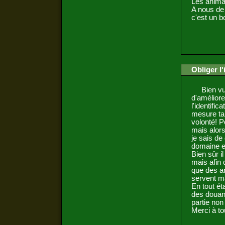
Les anima
A nous de 
c'est un b
Obliger l'
Bien vu F
d'améliore
l'identifi
mesure tar
volonté! Po
mais alors
je sais de
domaine et
Bien sûr i
mais afin 
que des an
servent m
En tout ét
des douane
partie non 
Merci à to