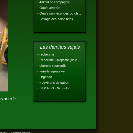
- Animal de compagnie
- Oeufs avortés
- Oeufs non fécondés ou cla...
- Sexage des calopsittes
Les derniers sujets
- recherche
- Reherche Calopsitte (de p...
- cherche roseicollis
- femelle agressive
- Urgence
- trouvé gris de gabon
- INSCRIPTION I-FAP
ivante >
-