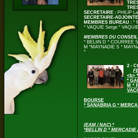
TRE
TRES
SECRETAIRE :
PHILIP Lae
SECRETAIRE-ADJOINTE
MEMBRES BUREAU :
* 
* VAQUIE Serge * VAQUIE
MEMBRES DU CONSEIL 
* BELIIN D * COURREE 
M *MAYNADIE S * MAYNA
*
2 - 
F
<
b>
*
* GA
M * 
VACQ
BOURSE
* SANABRIA G * MERCAD
(EAM / NAC
)
*
*BELLIN D * MERCADIE