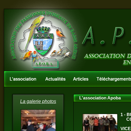
L'association Apoba
La galerie photos
1 - 
C
VIC