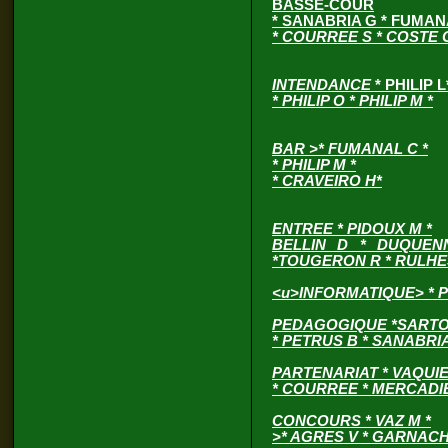
BASSE-COUR
* SANABRIA G * FUMA
* COURREE S * COSTE G
INTENDANCE
* PHILIP 
* PHILIP O * PHILIP M *
BAR
>* FUMANAL C *
* PHILIP M *
*
CRAVEIRO H*
ENTREE * PIDOUX M *
BELLIN D * DUQUE
*TOUGERON R * RULHES
<
u>
INFORMATIQUE
> * 
PEDAGOGIQUE *SARTOR
* PETRUS B * SANABRIA
PARTENARIAT
* VAQUIE
* COURREE * MERCADIE
CONCOURS * VAZ M *
>* AGRES V * GARNACH